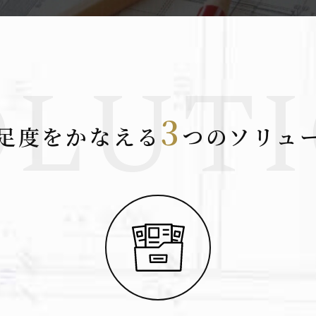
3
足度をかなえる
つのソリュ