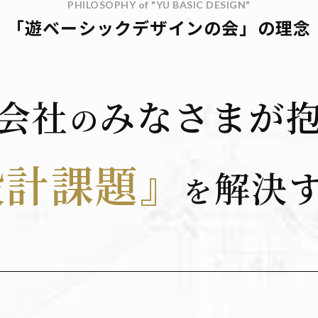
PHILOSOPHY of "YU BASIC DESIGN"
「遊ベーシックデザインの会」の理念
会
社
み
な
さ
ま
が
の
設
計
課
題
』
解
決
を