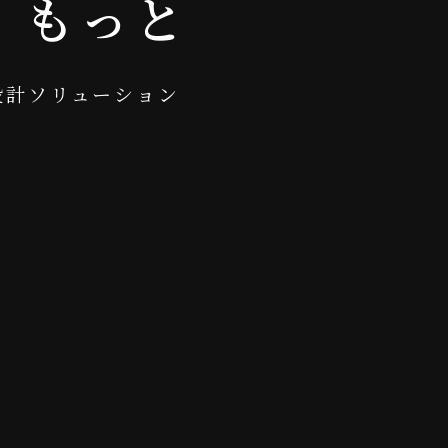
、
も
っ
と
設
計
ソ
リ
ュ
ー
シ
ョ
ン