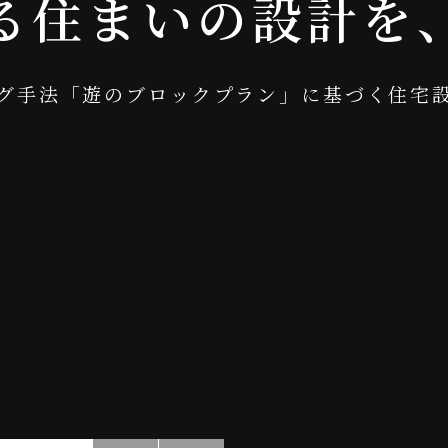
る
住
ま
い
の
設
計
を
グ
手
法
「
遊
の
ブ
ロ
ッ
ク
プ
ラ
ン
」
に
基
づ
く
住
宅