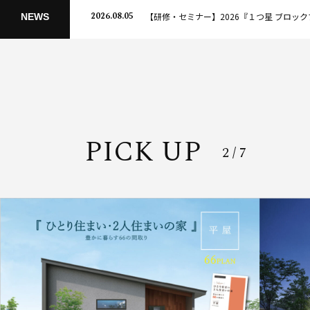
2026.08.05
NEWS
P
I
C
K
U
P
2
/
7