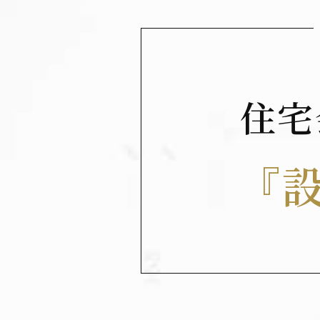
住
宅
『