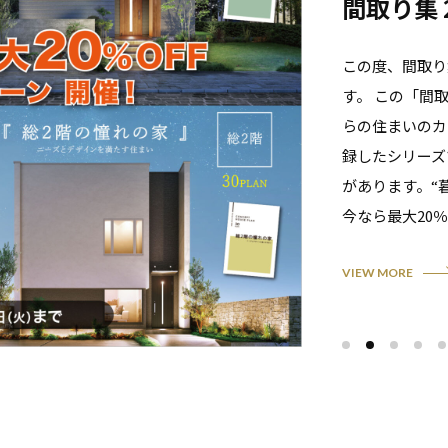
間取り集 
この度、間取り
す。 この「間
らの住まいのカ
録したシリーズ
があります。“
今なら最大20％
VIEW MORE