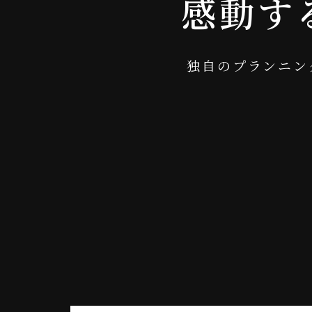
感
動
す
独
自
の
プ
ラ
ン
ニ
ン