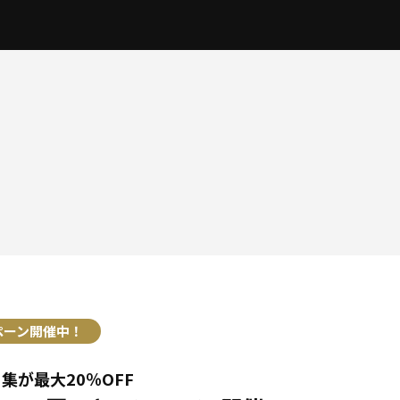
2026.08.01
2026.08.01
【研修・セミナー】間取りづくりをイチから学ぶ 『プランづくり研修【動画講座】 』 2025年9月受講生 募集中！
ペーン開催中！
集が最大20％OFF