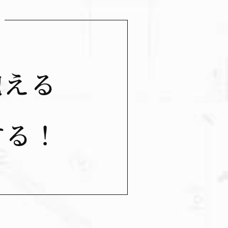
抱
え
る
す
る
！