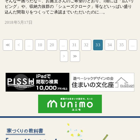
そんなー困ったな～、お施主さんのご希望のとおり、1階には「広いリ
ビング」や、収納力抜群の「シューズクローク」等などいっぱい盛り
込んだ間取りをつくってご承認までいただいたのに…。
2018年5月17日
≪
<
...
10
20
...
31
32
33
34
35
...
>
≫