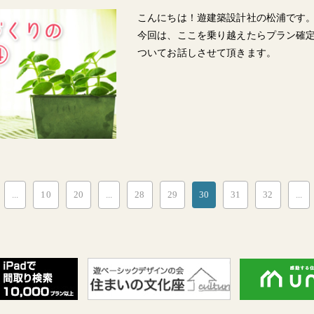
こんにちは！遊建築設計社の松浦です
今回は、ここを乗り越えたらプラン確
ついてお話しさせて頂きます。
...
10
20
...
28
29
30
31
32
...